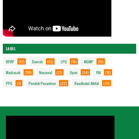
LABEL
BPKP
(12)
Daerah
(53)
LPQ
(16)
MGMP
(10)
Madrasah
(118)
Nasional
(21)
Opini
(24)
PAI
(18)
PPG
(3)
Pondok Pesantren
(22)
Raudhatul Athfal
(26)