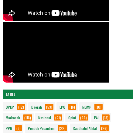
LABEL
BPKP
(12)
Daerah
(53)
LPQ
(16)
MGMP
(10)
Madrasah
(118)
Nasional
(21)
Opini
(24)
PAI
(18)
PPG
(3)
Pondok Pesantren
(22)
Raudhatul Athfal
(26)