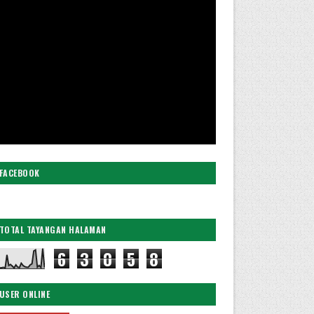
FACEBOOK
TOTAL TAYANGAN HALAMAN
6
3
0
5
8
USER ONLINE