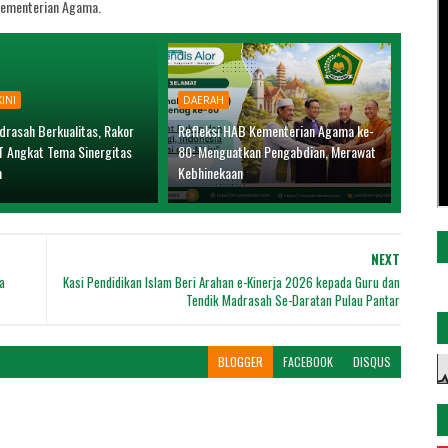
ementerian Agama.
INI
DAERAH
drasah Berkualitas, Rakor
Refleksi HAB Kementerian Agama ke-
T Angkat Tema Sinergitas
80: Menguatkan Pengabdian, Merawat
n
Kebhinekaan
NEXT
a
Kasi Pendidikan Islam Beri Arahan e-Kinerja 2026 kepada Guru dan
Tendik Madrasah Se-Daratan Pulau Pantar
BLOGGER
FACEBOOK
DISQUS