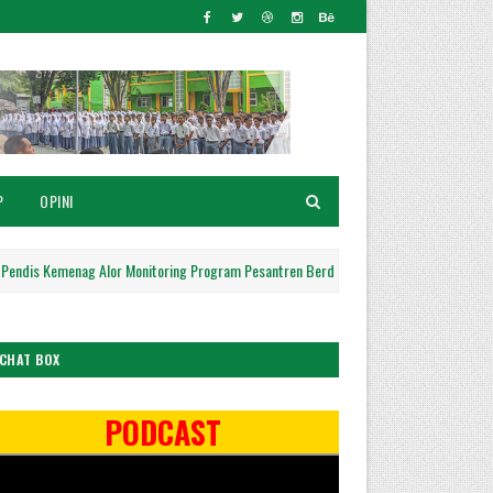
P
OPINI
emenag Alor Monitoring Program Pesantren Berdaya di Tiga Lembaga Keagamaan
CHAT BOX
PODCAST