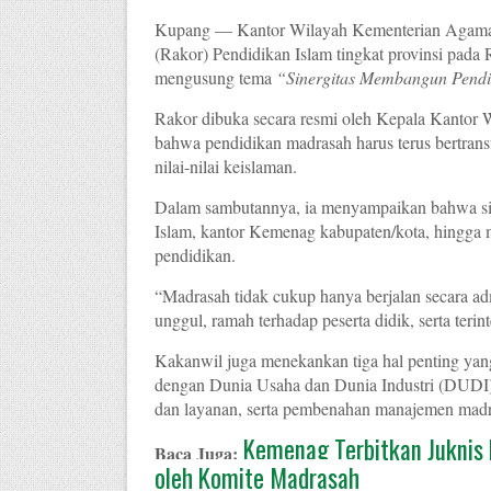
Kupang — Kantor Wilayah Kementerian Agama 
(Rakor) Pendidikan Islam tingkat provinsi pada
mengusung tema
“Sinergitas Membangun Pendi
Rakor dibuka secara resmi oleh Kepala Kanto
bahwa pendidikan madrasah harus terus bertra
nilai-nilai keislaman.
Dalam sambutannya, ia menyampaikan bahwa siner
Islam, kantor Kemenag kabupaten/kota, hingga m
pendidikan.
“Madrasah tidak cukup hanya berjalan secara ad
unggul, ramah terhadap peserta didik, serta terin
Kakanwil juga menekankan tiga hal penting yang
dengan Dunia Usaha dan Dunia Industri (DUDI),
dan layanan, serta pembenahan manajemen madra
Kemenag Terbitkan Juknis
Baca Juga:
oleh Komite Madrasah