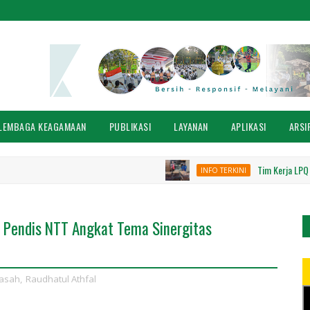
LEMBAGA KEAGAMAAN
PUBLIKASI
LAYANAN
APLIKASI
ARSI
Tim Kerja LPQ Pendis K
INFO TERKINI
 Pendis NTT Angkat Tema Sinergitas
asah
,
Raudhatul Athfal