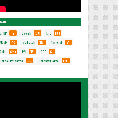
LABEL
BPKP
(12)
Daerah
(53)
LPQ
(16)
MGMP
(10)
Madrasah
(118)
Nasional
(21)
Opini
(24)
PAI
(18)
PPG
(3)
Pondok Pesantren
(22)
Raudhatul Athfal
(26)