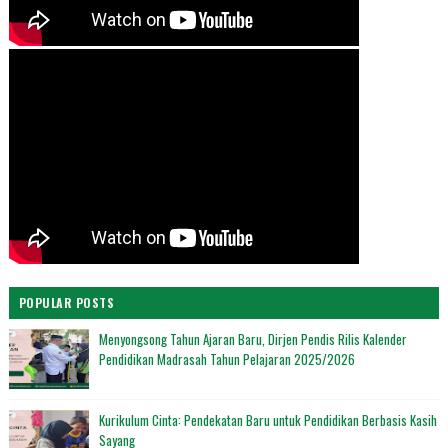
POPULAR POSTS
Menyongsong Tahun Ajaran Baru, Dirjen Pendis Rilis Kalender
Pendidikan Madrasah Tahun Pelajaran 2025/2026
Kurikulum Cinta: Pendekatan Baru untuk Pendidikan Berbasis Kasih
Sayang