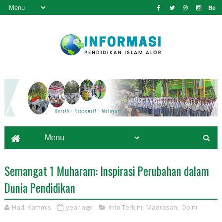
Semangat 1 Muharam: Inspirasi Perubahan dalam
Dunia Pendidikan
Hadi Kammis
year ago
Info Terkini
,
Madrasah
,
Opini