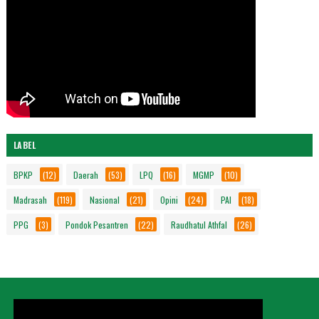
LABEL
BPKP
(12)
Daerah
(53)
LPQ
(16)
MGMP
(10)
Madrasah
(119)
Nasional
(21)
Opini
(24)
PAI
(18)
PPG
(3)
Pondok Pesantren
(22)
Raudhatul Athfal
(26)