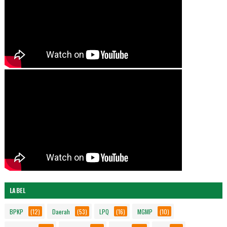
LABEL
BPKP
(12)
Daerah
(53)
LPQ
(16)
MGMP
(10)