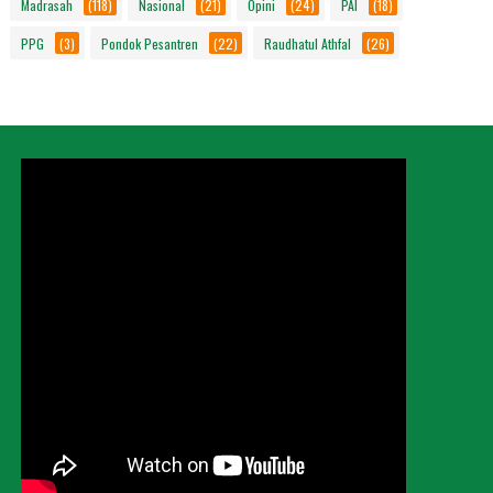
Madrasah
(118)
Nasional
(21)
Opini
(24)
PAI
(18)
PPG
(3)
Pondok Pesantren
(22)
Raudhatul Athfal
(26)