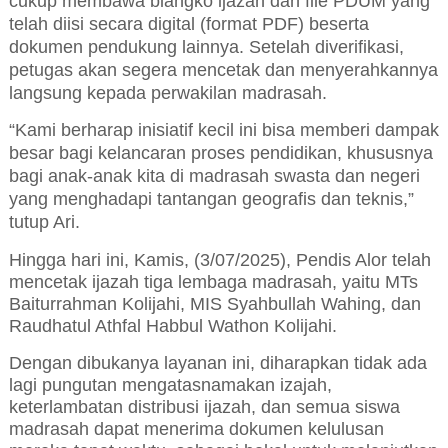
cukup membawa
blangko ijazah
dan
file PDUM yang
telah diisi secara digital (format PDF) beserta
dokumen pendukung lainnya. Setelah diverifikasi,
petugas akan segera mencetak dan menyerahkannya
langsung kepada perwakilan madrasah.
“Kami berharap inisiatif kecil ini bisa memberi dampak
besar bagi kelancaran proses pendidikan, khususnya
bagi anak-anak kita di madrasah swasta dan negeri
yang menghadapi tantangan geografis dan teknis,”
tutup Ari.
Hingga hari ini, Kamis, (3/07/2025), Pendis Alor telah
mencetak ijazah tiga lembaga madrasah, yaitu MTs
Baiturrahman Kolijahi, MIS Syahbullah Wahing, dan
Raudhatul Athfal Habbul Wathon Kolijahi.
Dengan dibukanya layanan ini, diharapkan tidak ada
lagi pungutan mengatasnamakan izajah,
keterlambatan distribusi ijazah, dan semua siswa
madrasah dapat menerima dokumen kelulusan