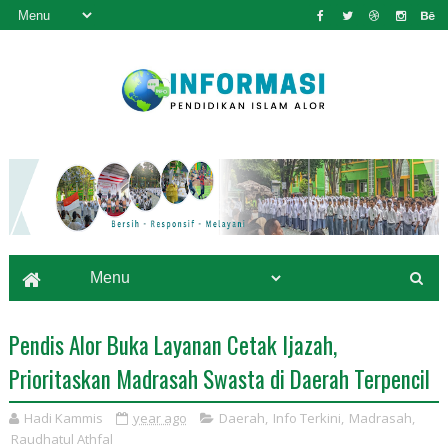
Pendis Alor Buka Layanan Cetak Ijazah,
Prioritaskan Madrasah Swasta di Daerah Terpencil
Hadi Kammis
year ago
Daerah
,
Info Terkini
,
Madrasah
,
Raudhatul Athfal