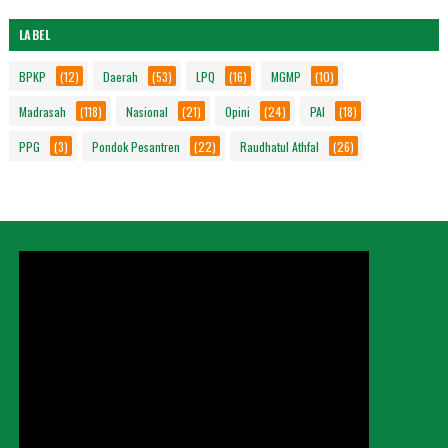
LABEL
BPKP
(12)
Daerah
(53)
LPQ
(16)
MGMP
(10)
Madrasah
(118)
Nasional
(21)
Opini
(24)
PAI
(18)
PPG
(3)
Pondok Pesantren
(22)
Raudhatul Athfal
(26)