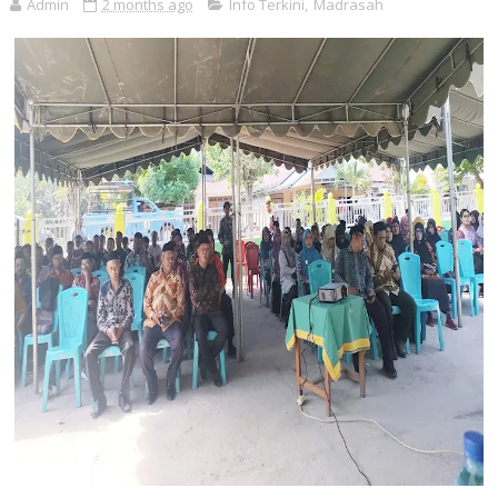
Admin
2 months ago
Info Terkini
,
Madrasah